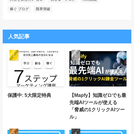
稼ぐ ブログ
限界突破
人気記事
保護中: 5大限定特典
【Mapfy】知識ゼロでも最
先端AIツールが使える
「脅威の1クリックAIツー
ル」