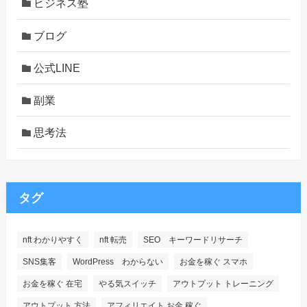
ビジネス塾
ブログ
公式LINE
副業
思考法
タグ
nft わかりやすく
nft 転売
SEO キーワードリサーチ
SNS集客
WordPress わからない
お金を稼ぐ スマホ
お金を稼ぐ 在宅
やる気スイッチ
アウトプット トレーニング
アウトプット 方法
アフィリエイト お金 稼ぐ