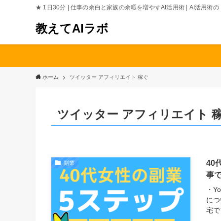
★ 1日30分 | 仕事の余白と家族の余暇を増やすAI活用術 | AI活用
教えてAIラボ
ホーム
ツイッター アフィリエイト 稼ぐ
ツイッター アフィリエイト 
40
副業
事
・Y
につ
宅で