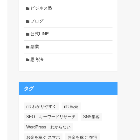
ビジネス塾
ブログ
公式LINE
副業
思考法
タグ
nft わかりやすく
nft 転売
SEO キーワードリサーチ
SNS集客
WordPress わからない
お金を稼ぐ スマホ
お金を稼ぐ 在宅