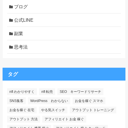
ブログ
公式LINE
副業
思考法
タグ
nft わかりやすく
nft 転売
SEO キーワードリサーチ
SNS集客
WordPress わからない
お金を稼ぐ スマホ
お金を稼ぐ 在宅
やる気スイッチ
アウトプット トレーニング
アウトプット 方法
アフィリエイト お金 稼ぐ