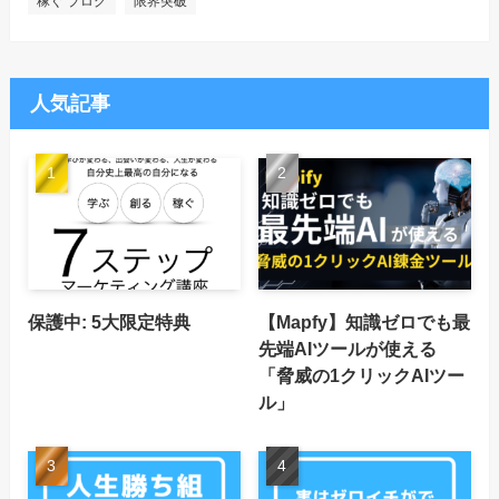
稼ぐ ブログ
限界突破
人気記事
保護中: 5大限定特典
【Mapfy】知識ゼロでも最
先端AIツールが使える
「脅威の1クリックAIツー
ル」