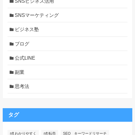
SNSビジネス活用
SNSマーケティング
ビジネス塾
ブログ
公式LINE
副業
思考法
タグ
nft わかりやすく
nft 転売
SEO キーワードリサーチ