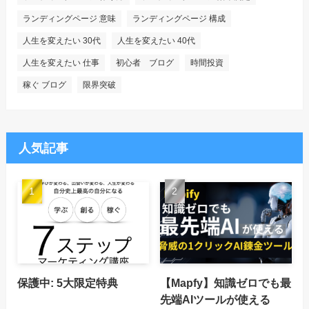
ランディングページ 意味
ランディングページ 構成
人生を変えたい 30代
人生を変えたい 40代
人生を変えたい 仕事
初心者 ブログ
時間投資
稼ぐ ブログ
限界突破
人気記事
保護中: 5大限定特典
【Mapfy】知識ゼロでも最
先端AIツールが使える