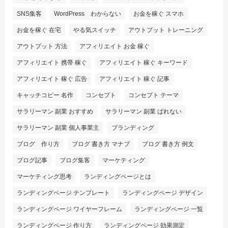
SNS集客
WordPress わからない
お金を稼ぐ スマホ
お金を稼ぐ 在宅
やる気スイッチ
アウトプット トレーニング
アウトプット 方法
アフィリエイト お金 稼ぐ
アフィリエイト 携帯 稼ぐ
アフィリエイト 稼ぐ キーワード
アフィリエイト 稼ぐ 広告
アフィリエイト 稼ぐ 記事
キャッチコピー 名作
コンセプト
コンセプト テーマ
サラリーマン 副業 おすすめ
サラリーマン 副業 ばれない
サラリーマン 副業 個人事業主
ブランディング
ブログ 作り方
ブログ 書き方 マナブ
ブログ 書き方 例文
ブログ記事
ブログ集客
マーケティング
マーケティング思考
ランディングページとは
ランディングページ テンプレート
ランディングページ デザイン
ランディングページ ワイヤーフレーム
ランディングページ 一覧
ランディングページ 作り方
ランディングページ 効果測定