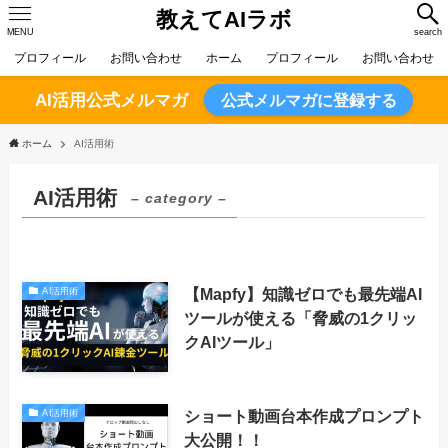
教えてAIラボ
MENU
search
プロフィール
お問い合わせ
ホーム
プロフィール
お問い合わせ
AI活用公式メルマガ
公式メルマガに登録する
ホーム
AI活用術
AI活用術
– category –
【Mapfy】知識ゼロでも最先端AI
AI活用術
ツールが使える「脅威の1クリッ
クAIツール」
ショート動画台本作成プロンプト
AI活用術
大公開！！