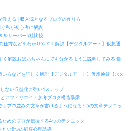
教える | 収入源となるブログの作り方
稼ぐ私が初心者に解説
レンタルサーバー5社比較
 投資の仕方などをわかりやすく解説【デジタルアート】仮想通
やすく解説おばあちゃんにでも分かるように説明してみる 最
・買い方などを詳しく解説【デジタルアート】仮想通貨【永久
敗しない収益化に強い4ステップ
トとアフィリエイト参考ブログ構造暴露
でもプロ並みの文章が書けるようになる7つの文章テクニッ
るためのプロが伝授する4つのテクニック
きたい5つの顧客心理誘導