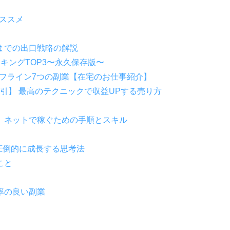
オススメ
までの出口戦略の解説
キングTOP3〜永久保存版〜
オフライン7つの副業【在宅のお仕事紹介】
割引】 最高のテクニックで収益UPする売り方
】ネットで稼ぐための手順とスキル
圧倒的に成長する思考法
こと
率の良い副業