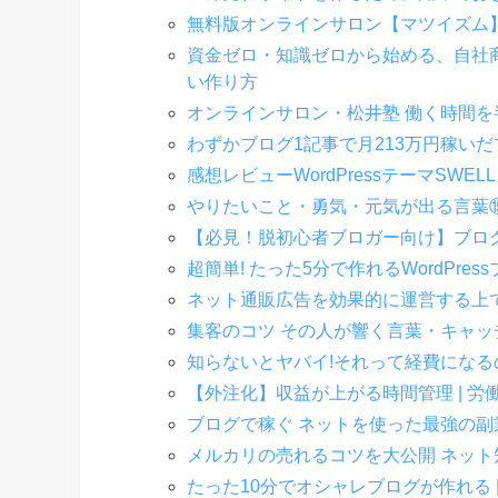
無料版オンラインサロン【マツイズム
資金ゼロ・知識ゼロから始める、自社
い作り方
オンラインサロン・松井塾 働く時間を
わずかブログ1記事で月213万円稼い
感想レビューWordPressテーマSW
やりたいこと・勇気・元気が出る言葉
【必見！脱初心者ブロガー向け】ブロ
超簡単! たった5分で作れるWordPre
ネット通販広告を効果的に運営する上
集客のコツ その人が響く言葉・キャッ
知らないとヤバイ!それって経費になる
【外注化】収益が上がる時間管理 | 
ブログで稼ぐ ネットを使った最強の
メルカリの売れるコツを大公開 ネット
たった10分でオシャレブログが作れる | 