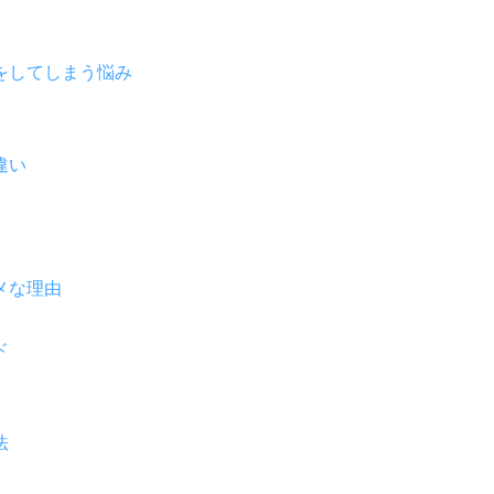
をしてしまう悩み
違い
メな理由
ド
法