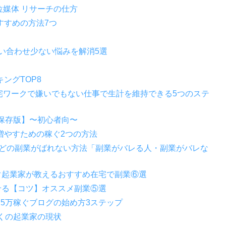
位媒体 リサーチの仕方
すすめの方法7つ
問い合わせ少ない悩みを解消5選
ングTOP8
 在宅ワークで嫌いでもない仕事で生計を維持できる5つのステ
保存版】〜初心者向〜
増やすための稼ぐ2つの方法
などの副業がばれない方法「副業がバレる人・副業がバレな
ぐ起業家が教えるおすすめ在宅で副業⑥選
せる【コツ】オススメ副業⑤選
5万稼ぐブログの始め方3ステップ
くの起業家の現状