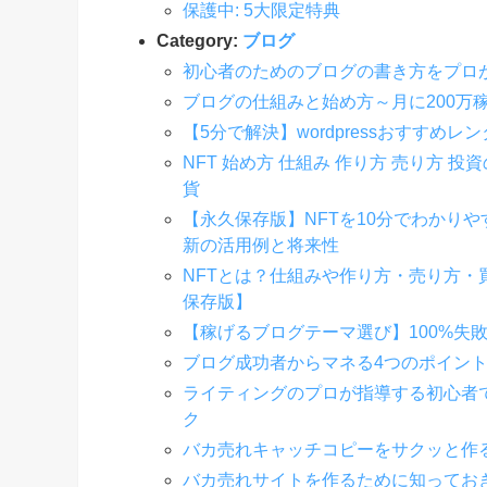
保護中: 5大限定特典
Category:
ブログ
初心者のためのブログの書き方をプロが
ブログの仕組みと始め方～月に200万
【5分で解決】wordpressおすすめ
NFT 始め方 仕組み 作り方 売り方
貨
【永久保存版】NFTを10分でわかり
新の活用例と将来性
NFTとは？仕組みや作り方・売り方
保存版】
【稼げるブログテーマ選び】100%失
ブログ成功者からマネる4つのポイン
ライティングのプロが指導する初心者
ク
バカ売れキャッチコピーをサクッと作
バカ売れサイトを作るために知ってお