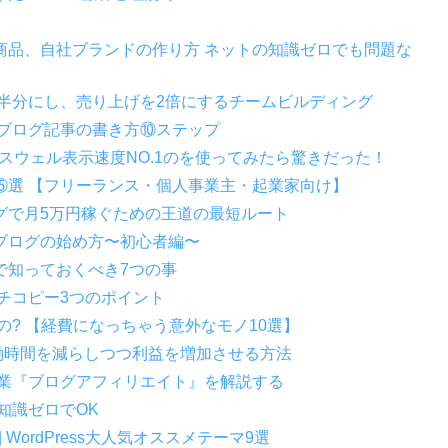
】
商品、自社ブランドの作り方 ネットの知識ゼロでも問題な
半分にし、売り上げを2倍にするチームビルディング
だブログ記事の書き方⑩ステップ
ELLスウェル表示速度NO.1のを使ってみたら驚きだった！
⑮選 【フリーランス・個人事業主・起業家向け】
グで月5万円稼ぐための王道の最短ルート
ssブログの始め方〜初心者編〜
で知っておくべき7つの事
チコピー3つのポイント
の? 【経費になっちゃう意外なモノ10選】
労働時間を減らしつつ利益を増加させる方法
副業『ブログアフィリエイト』を解説する
知識ゼロでOK
WordPress大人気オススメテーマ9選