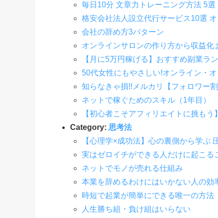
毎日10分 文章力トレーニング方法 5選
格安会社法人設立代行サービス10選 
会社の辞め方3パターン
オンラインサロンの作り方から収益化
【月に5万円稼げる】おすすめ副業ラン
50代女性にもやさしい!オンライン・
知らなきゃ損!!メルカリ【フォロワー
ネットで稼ぐためのスキル（1年目）
【初心者こそアフィリエイトに挑もう
Category:
思考法
【心理学×成功法】心の裏側から学ぶ 
実はゼロイチができる人だけに起こる
ネットでモノが売れる仕組み
本業を辞めるわけにはいかない人の効
時短で起業が簡単にできる唯一の方法
人生勝ち組・負け組はいらない