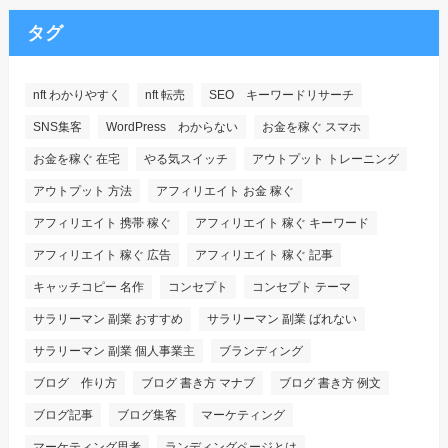
タグ
nft わかりやすく
nft 転売
SEO キーワードリサーチ
SNS集客
WordPress わからない
お金を稼ぐ スマホ
お金を稼ぐ 在宅
やる気スイッチ
アウトプット トレーニング
アウトプット 方法
アフィリエイト お金 稼ぐ
アフィリエイト 携帯 稼ぐ
アフィリエイト 稼ぐ キーワード
アフィリエイト 稼ぐ 広告
アフィリエイト 稼ぐ 記事
キャッチコピー 名作
コンセプト
コンセプト テーマ
サラリーマン 副業 おすすめ
サラリーマン 副業 ばれない
サラリーマン 副業 個人事業主
ブランディング
ブログ 作り方
ブログ 書き方 マナブ
ブログ 書き方 例文
ブログ記事
ブログ集客
マーケティング
マーケティング思考
ランディングページとは