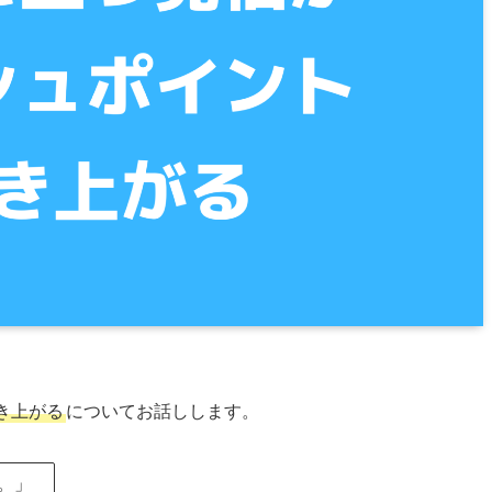
き上がる
についてお話しします。
。」