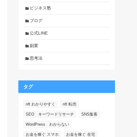
ビジネス塾
ブログ
公式LINE
副業
思考法
タグ
nft わかりやすく
nft 転売
SEO キーワードリサーチ
SNS集客
WordPress わからない
お金を稼ぐ スマホ
お金を稼ぐ 在宅