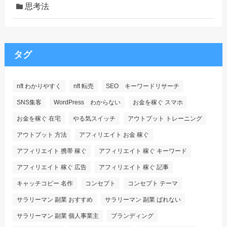
思考法
タグ
nft わかりやすく
nft 転売
SEO キーワードリサーチ
SNS集客
WordPress わからない
お金を稼ぐ スマホ
お金を稼ぐ 在宅
やる気スイッチ
アウトプット トレーニング
アウトプット 方法
アフィリエイト お金 稼ぐ
アフィリエイト 携帯 稼ぐ
アフィリエイト 稼ぐ キーワード
アフィリエイト 稼ぐ 広告
アフィリエイト 稼ぐ 記事
キャッチコピー 名作
コンセプト
コンセプト テーマ
サラリーマン 副業 おすすめ
サラリーマン 副業 ばれない
サラリーマン 副業 個人事業主
ブランディング