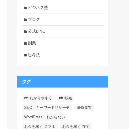
ビジネス塾
ブログ
公式LINE
副業
思考法
タグ
nft わかりやすく
nft 転売
SEO キーワードリサーチ
SNS集客
WordPress わからない
お金を稼ぐ スマホ
お金を稼ぐ 在宅