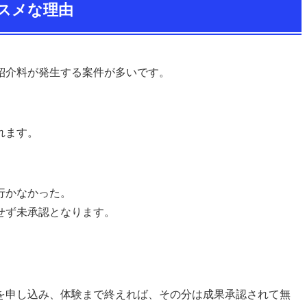
。なのでノーリスクで副業が始められます
は、損失を出すのが怖いという人には最適モデルです。
講座事業 (@bodyupdate54)
September 8, 2021
まですので、しっかりチェックしておきましょう。
スメな理由
紹介料が発生する案件が多いです。