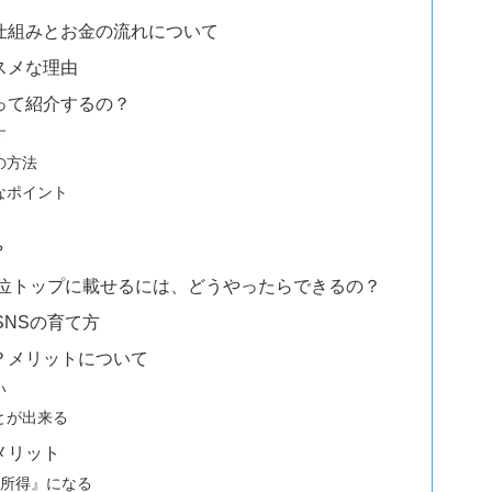
仕組みとお金の流れについて
スメな理由
って紹介するの？
す
の方法
なポイント
？
索順位トップに載せるには、どうやったらできるの？
SNSの育て方
？メリットについて
い
とが出来る
メリット
労所得』になる