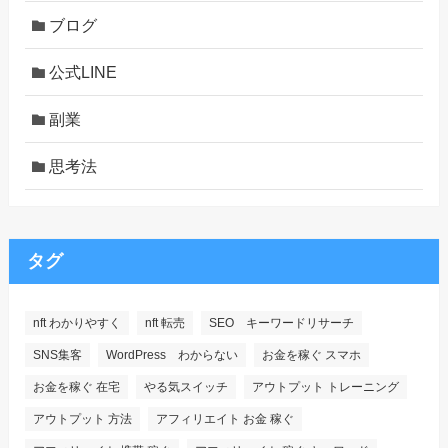
ブログ
公式LINE
副業
思考法
タグ
nft わかりやすく
nft 転売
SEO キーワードリサーチ
SNS集客
WordPress わからない
お金を稼ぐ スマホ
お金を稼ぐ 在宅
やる気スイッチ
アウトプット トレーニング
アウトプット 方法
アフィリエイト お金 稼ぐ