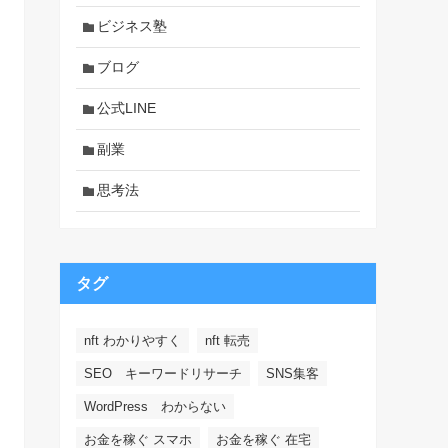
ビジネス塾
ブログ
公式LINE
副業
思考法
タグ
nft わかりやすく
nft 転売
SEO キーワードリサーチ
SNS集客
WordPress わからない
お金を稼ぐ スマホ
お金を稼ぐ 在宅